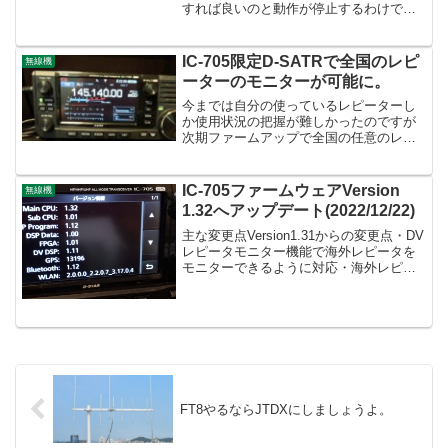
すれば良いのと動作が停止するわけでも
無く一応動作するので放っていましたが
さすがに解決しないとダメなので対策し
ました。これも一種の回り込みですので
IC-705限定D-SATRで全国のレピ
無線機
どこから影響が出ている...
ーターのモニターが可能に。
今までは自分の使っているレピーターし
か使用状況の把握が難しかったのですが
次期ファームアップで全国の任意のレピ
ーター利用状況のモニターが出来るよう
になるそうです。★エリアCQ先のレピー
タ局を一定時間（10/20/30分のいずれ
IC-705ファームウェアVersion
無線機
か）モニター可能...
1.32へアップデート(2022/12/22)
主な変更点Version1.31からの変更点・DV
レピータモニター機能で海外レピータを
モニターできるように対応・海外レピー
タをモニターする場合は、接続先リスト
のファイルを読み込む必要があります。
海外用接続先リストのサンプルファイル
は、こちら...
FT8やるならJTDXにしましょうよ。