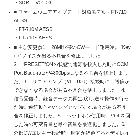
・SDR： V01-03
■ ファームウエアアップデート対象モデル・FT-710
AESS
・FT-710M AESS
・FT-710S AESS
■ 主な変更点1. 28MHz帯のCWモード運用時に “Key
up” ノイズが出る不具合を修正しました。
2. “PRESET”ONの状態で電源を投入した時にCOM
Port Baud-rateが4800bpsになる不具合を修正しまし
た。3. リニアアンプ（VL-1000）接続時に、送信が
できなくなる場合がある不具合を修正しました。4.
信号受信時、録音データの再生/戻し/送り操作を行っ
た時に連続動作やハングアップする場合がある不具
合を修正しました。5. ヘッドホン使用時、VOLを回
した時の可変音量と最小音量を最適化しました。6.
外部CWエレキー接続時、時間が経過するとディレイ