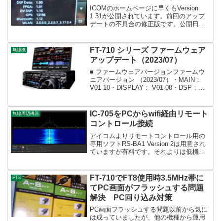
ICOMのホームページに早くもVersion
1.31が公開されています。前回のアップ
デートの不具合の修正版です。公開日
2022/10/25主な変更点Version1.30からの
変更点・ターミナルモードで運用中、DV
レピータモニター機能をO...
FT-710 シリーズ ファームウェア
無線機
アップデート（2023/07）
■ ファームウェアバージョンファームウ
エアバージョン （2023/07）・MAIN：
V01-10・DISPLAY： V01-08・DSP：
V01-01・SDR： V01-04■ ファームウエア
アップデート対象モデル・FT-710 AES...
IC-705をPCからwifi経由リモート
無線周辺機器
コントロール接続
アイコムよりリモートコントロール用の
専用ソフトRS-BA1 Version 2は用意され
ていますが有料です。それよりは低機能
ですがwfviewというオープンソフトウエ
アが有り、こちらは無料で利用できます
のでPCからwifi経由リモート接続を...
FT-710でFT8使用時3.5MHz帯に
FT8
てPC画面がフラッシュする問題
解決 PC回り込み対策
PC画面フラッシュする問題以前から気に
は成っていましたが、他の機種から運用