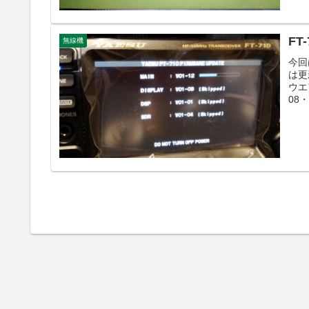
F
無線機
今回
は更
ウエア
08・