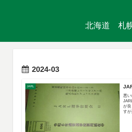
北海道 札幌
2024-03
J
JARL
悪い
JA
が良
すが