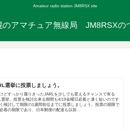
Amateur radio station JM8RSX site
のアマチュア無線局 JM8RSX
ARL選挙に投票しましょう。
けどすっかり腐りきったJARLを少しでも変えるチャンスで有る
RL選挙。投票を検討出来る期間も4/19金曜日必着と凄く短いのです
く検討して期限の1週間前位までに投票しましょう。投票の期限で
必着の期限であり、日本郵便の配達も以前...