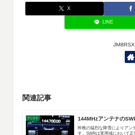
X
LINE
JM8R
関連記事
144MHzアンテナのS
アンテナ
昨晩の猛烈な降雪によりアン
す。SWRは実用域において正