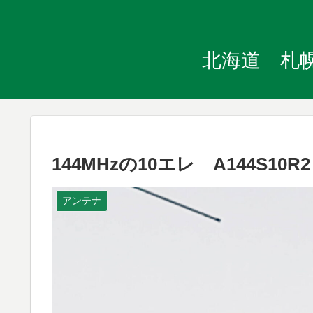
北海道 札幌
144MHzの10エレ A144S1
アンテナ