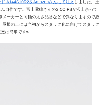
 A144S10R2を
Amazonさんにて注文
しました。土
自作です。富士電線さんのS-5C-FBが沢山余って
電線メーカーと同軸の太さ品番などで異なりますので必
。屋根の上には当初からスタック化に向けてスタック
変更は簡単ですw