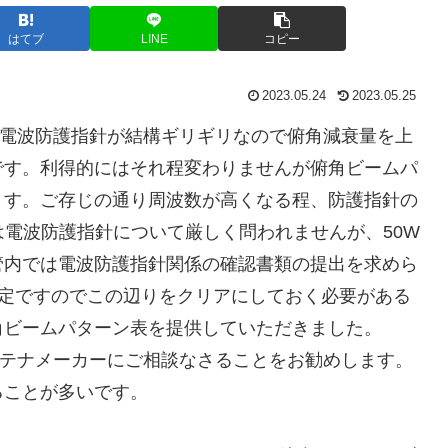
はてブ
LINE
コピー
2023.05.24
2023.05.25
帯の電波防護指針が結構ギリギリなので俯角減衰量を上
です。利得的にはそれ程変わりませんが俯角ビームパ
ます。ご存じの通り周波数が高くなる程、防護指針の
は電波防護指針について厳しく問われませんが、50W
管内では電波防護指針関係の確認書類の提出を求めら
予定ですのでこの辺りをクリアにしておく必要がある
角ビームパターン表を提供していただきました。
アンテナメーカーにご相談なさることをお勧めします。
ることが多いです。