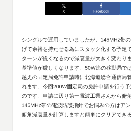
X
Facebook
シングルで運用していましたが、145MHz
げて余裕を持たせる為にスタック化する予定
ターンが鋭くなるので減衰量が大きく変わり
基準値が厳しくなります。50W迄の移動局で
越えの固定局免許申請時に北海道総合通信局
れます。今回200W固定局の免許申請を行う
のです。申請に辺り第一電波工業さんから俯
145MHz帯の電波防護指針でお悩みの方は
俯角減衰量を計算しますと簡単にクリアでき