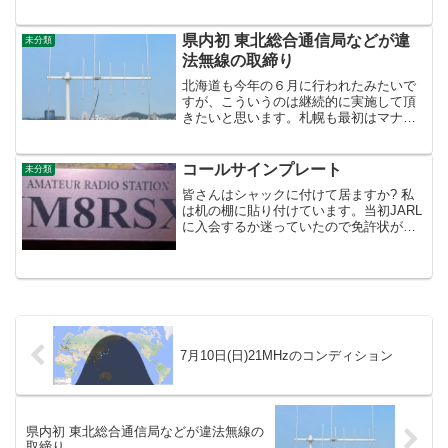
県内初 東北総合通信局などが違
未分類
法無線の取締り
北海道も今年の６月に行われたみたいで
すが、こういうのは継続的に実施して頂
きたいと思います。札幌も最初はマナー
が良いなと思っていましたが、残念なが
ら何処でもマナーの悪い人は一定数居る
ようです。定められたルールは守って頂
コールサインプレート
未分類
きたいものですね 紫波町...
皆さんはシャックに付けて居ますか? 私
は机の棚に貼り付けています。当初JARL
に入会するか迷っていたので免許状が届
いてコールサインが届いたらAmazonの方
に発注してしまいました。ご参考にアマ
チュア無線コールサインプレートこんな
感じの奴です...
7月10日(日)21MHzのコンディション
県内初 東北総合通信局などが違法無線の
取締り