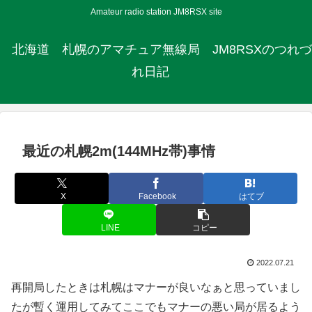
Amateur radio station JM8RSX site
北海道 札幌のアマチュア無線局 JM8RSXのつれづ
れ日記
最近の札幌2m(144MHz帯)事情
X
Facebook
はてブ
LINE
コピー
2022.07.21
再開局したときは札幌はマナーが良いなぁと思っていまし
たが暫く運用してみてここでもマナーの悪い局が居るよう