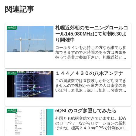
関連記事
札幌近郊朝のモーニングロールコ
未分類
ール145.080MHzにて毎朝6:30よ
り開催中
コールサインをお持ちの方なら誰でも参
加できますのでお時間のある方は勇気を
持って是非ご参加下さい。札幌近郊と言
っても旭川からの参加局もいらっしゃい
ますよ。聞こえている方は殆ど電波が届
きますので是非参加して下さいね。と言
１４４／４３０の八木アンテナ
未分類
っても朝の苦手な私は数え...
この周波数では直接波しか殆ど期待でき
ませんので札幌から道内の人口密度の高
い江別→岩見沢→深川→旭川→名寄方面
にビームを向けています。札幌市内へは
標高の高さも相まって回折波で十分にカ
バー出来ていますので全く問題なしで
す。但し、ビームの反対側で...
eQSLのログ参照してみたら
未分類
外国とも結構交信できていますね。10W
のローパワーながらロケーションの勝利
ですね。標高２４０m(GPSで計測)のロケ
ーションは伊達では無い。